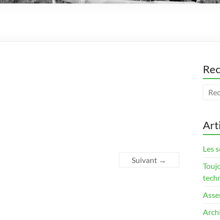
Rec
Art
Les s
Suivant →
Touj
tech
Asse
Arch