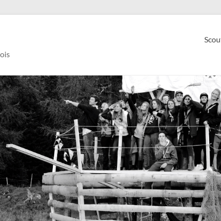
Scou
ois