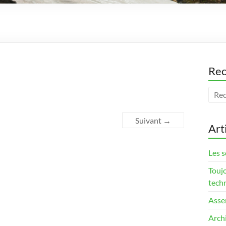
Rec
Suivant →
Art
Les s
Touj
tech
Asse
Arch