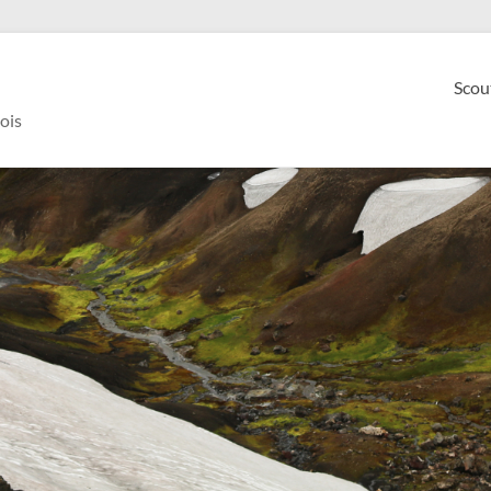
Scou
ois