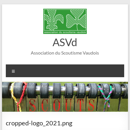
Aller
au
contenu
ASVd
Association du Scoutisme Vaudois
Menu
cropped-logo_2021.png