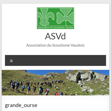
Aller
au
contenu
ASVd
Association du Scoutisme Vaudois
Menu
grande_ourse