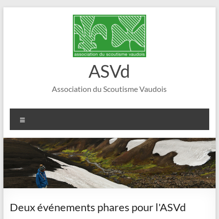
Aller
au
contenu
ASVd
Association du Scoutisme Vaudois
Menu
Deux événements phares pour l'ASVd