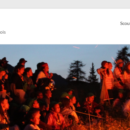
Scou
ois