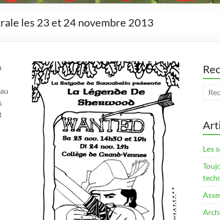
trale les 23 et 24 novembre 2013
a
Rec
 au
s
t
Art
Les s
Touj
tech
Asse
Arch