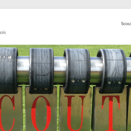
Scou
ois