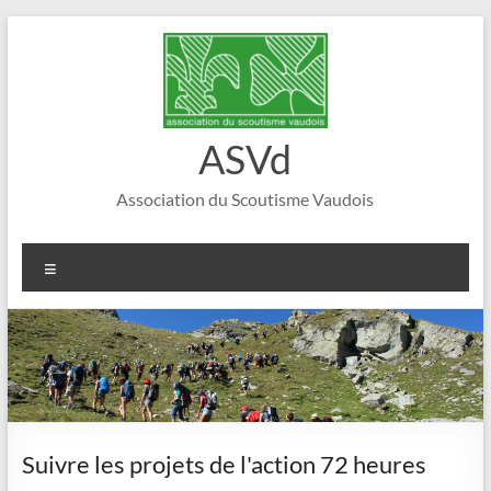
Aller
au
contenu
ASVd
Association du Scoutisme Vaudois
Menu
Suivre les projets de l'action 72 heures