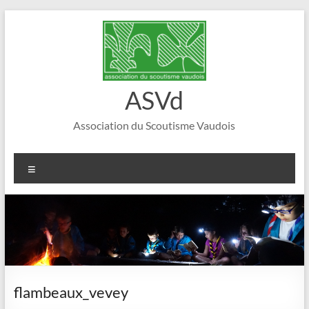
Aller
au
contenu
ASVd
Association du Scoutisme Vaudois
Menu
flambeaux_vevey