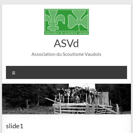
Aller
au
contenu
ASVd
Association du Scoutisme Vaudois
Menu
slide1